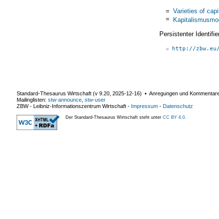
=
Varieties of cap
=
Kapitalismusmo
Persistenter Identif
http://zbw.eu
Standard-Thesaurus Wirtschaft (v
9.20
,
2025-12-16
) ▪ Anregungen und Kommentar
Mailinglisten:
stw-announce
,
stw-user
ZBW - Leibniz-Informationszentrum Wirtschaft
-
Impressum
-
Datenschutz
Der Standard-Thesaurus Wirtschaft steht unter
CC BY 4.0
.