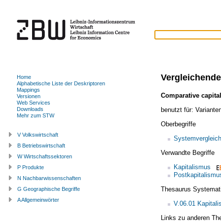
Vergleichende
Home
Alphabetische Liste der Deskriptoren
Mappings
Comparative capita
Versionen
Web Services
benutzt für:
Variante
Downloads
Mehr zum STW
Oberbegriffe
V Volkswirtschaft
Systemvergleic
B Betriebswirtschaft
Verwandte Begriffe
W Wirtschaftssektoren
Kapitalismus
P Produkte
Postkapitalismu
N Nachbarwissenschaften
Thesaurus Systemat
G Geographische Begriffe
A Allgemeinwörter
V.06.01 Kapital
Links zu anderen Th