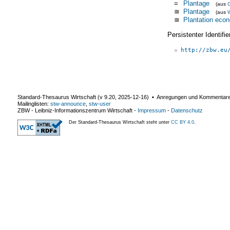
=
Plantage
(aus
≅
Plantage
(aus
W
≅
Plantation eco
Persistenter Identif
http://zbw.eu
Standard-Thesaurus Wirtschaft (v
9.20
,
2025-12-16
) ▪ Anregungen und Kommentar
Mailinglisten:
stw-announce
,
stw-user
ZBW - Leibniz-Informationszentrum Wirtschaft
-
Impressum
-
Datenschutz
Der Standard-Thesaurus Wirtschaft steht unter
CC BY 4.0
.