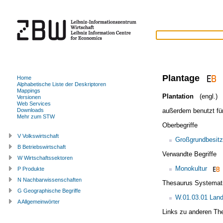
Plantage
Home
Alphabetische Liste der Deskriptoren
Mappings
Plantation
(engl.)
Versionen
Web Services
außerdem benutzt fü
Downloads
Mehr zum STW
Oberbegriffe
V Volkswirtschaft
Großgrundbesitz
B Betriebswirtschaft
Verwandte Begriffe
W Wirtschaftssektoren
Monokultur
P Produkte
N Nachbarwissenschaften
Thesaurus Systemat
G Geographische Begriffe
W.01.03.01 Land
A Allgemeinwörter
Links zu anderen Th