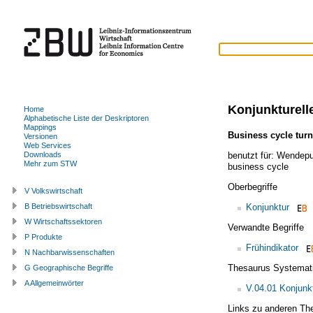
Konjunkturel
Home
Alphabetische Liste der Deskriptoren
Mappings
Business cycle turn
Versionen
Web Services
benutzt für:
Wendepun
Downloads
Mehr zum STW
business cycle
Oberbegriffe
V Volkswirtschaft
Konjunktur
B Betriebswirtschaft
W Wirtschaftssektoren
Verwandte Begriffe
P Produkte
Frühindikator
N Nachbarwissenschaften
Thesaurus Systemat
G Geographische Begriffe
A Allgemeinwörter
V.04.01 Konjunk
Links zu anderen Th