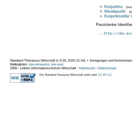
<
Konjunktur
(au
<
Wendepunkt
(
=
Konjunktureller
Persistenter Identif
http://zbw.eu
Standard-Thesaurus Wirtschaft (v
9.20
,
2025-12-16
) ▪ Anregungen und Kommentar
Mailinglisten:
stw-announce
,
stw-user
ZBW - Leibniz-Informationszentrum Wirtschaft
-
Impressum
-
Datenschutz
Der Standard-Thesaurus Wirtschaft steht unter
CC BY 4.0
.