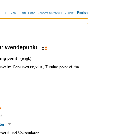
English
RDF/XML
RDF/Turtle
Concept history (RDF/Turtle)
ler Wendepunkt
ing point
(engl.)
kt im Konjunkturzyklus
,
Turning point of the
ik
tur
esauri und Vokabularen