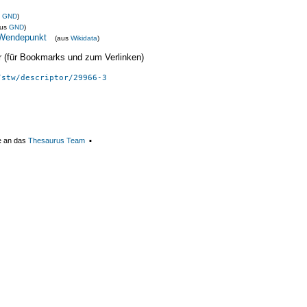
s
GND
)
aus
GND
)
 Wendepunkt
(aus
Wikidata
)
ier (für Bookmarks und zum Verlinken)
/stw/descriptor/29966-3
e an das
Thesaurus Team
▪