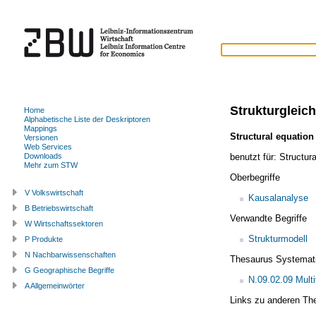
Strukturgleic
Home
Alphabetische Liste der Deskriptoren
Mappings
Structural equatio
Versionen
Web Services
benutzt für:
Structur
Downloads
Mehr zum STW
Oberbegriffe
V Volkswirtschaft
Kausalanalyse
B Betriebswirtschaft
Verwandte Begriffe
W Wirtschaftssektoren
Strukturmodell
P Produkte
N Nachbarwissenschaften
Thesaurus Systemat
G Geographische Begriffe
N.09.02.09 Multi
A Allgemeinwörter
Links zu anderen Th