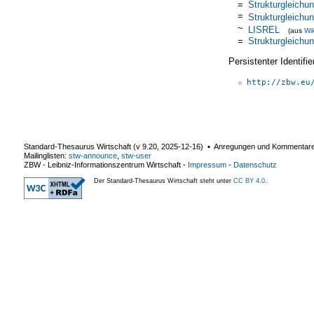
=
Strukturgleichu
=
Strukturgleichu
~
LISREL
(aus
Wi
=
Strukturgleichu
Persistenter Identif
http://zbw.eu
Standard-Thesaurus Wirtschaft (v
9.20
,
2025-12-16
) ▪ Anregungen und Kommentar
Mailinglisten:
stw-announce
,
stw-user
ZBW - Leibniz-Informationszentrum Wirtschaft
-
Impressum
-
Datenschutz
Der Standard-Thesaurus Wirtschaft steht unter
CC BY 4.0
.