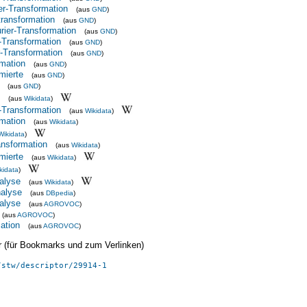
r-Transformation
(aus
GND
)
transformation
(aus
GND
)
ier-Transformation
(aus
GND
)
r-Transformation
(aus
GND
)
r-Transformation
(aus
GND
)
rmation
(aus
GND
)
mierte
(aus
GND
)
(aus
GND
)
(aus
Wikidata
)
r-Transformation
(aus
Wikidata
)
rmation
(aus
Wikidata
)
Wikidata
)
ansformation
(aus
Wikidata
)
mierte
(aus
Wikidata
)
kidata
)
alyse
(aus
Wikidata
)
alyse
(aus
DBpedia
)
alyse
(aus
AGROVOC
)
(aus
AGROVOC
)
ation
(aus
AGROVOC
)
ier (für Bookmarks und zum Verlinken)
/stw/descriptor/29914-1