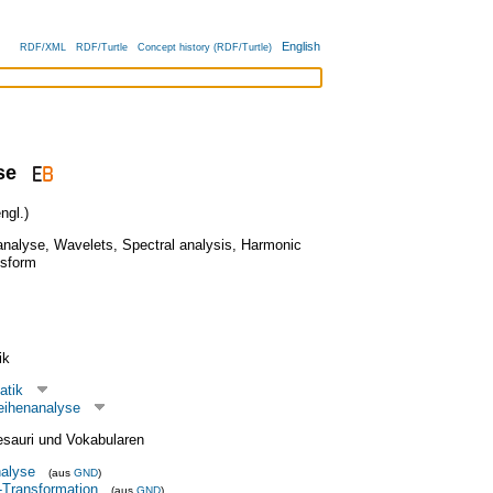
English
RDF/XML
RDF/Turtle
Concept history (RDF/Turtle)
se
ngl.)
analyse
,
Wavelets
,
Spectral analysis
,
Harmonic
nsform
ik
atik
reihenanalyse
esauri und Vokabularen
alyse
(aus
GND
)
r-Transformation
(aus
GND
)