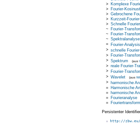
>
Komplexe Fourie
>
Fourier-Kosinus
>
Gebrochene Four
>
Kurzzeit-Fourie
>
Schnelle Fourie
~
Fourier-Transfo
~
Fourier-Transfor
~
Spektralanalyse
=
Fourier-Analysis
>
schnelle Fourie
>
Fourier-Transfo
>
Spektrum
(aus
>
reale Fourier-Tr
>
Fourier-Transfor
>
Wavelet
(aus
Wi
>
harmonische An
=
Harmonische An
=
harmonische An
=
Fourieranalyse
=
Fouriertransform
Persistenter Identif
http://zbw.eu