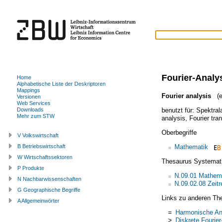
Fourier-Analy
Home
Alphabetische Liste der Deskriptoren
Mappings
Fourier analysis
(e
Versionen
Web Services
benutzt für:
Spektral
Downloads
Mehr zum STW
analysis
,
Fourier tra
Oberbegriffe
V Volkswirtschaft
Mathematik
B Betriebswirtschaft
W Wirtschaftssektoren
Thesaurus Systemat
P Produkte
N.09.01 Mathem
N Nachbarwissenschaften
N.09.02.08 Zeit
G Geographische Begriffe
Links zu anderen Th
A Allgemeinwörter
=
Harmonische An
>
Diskrete Fourie