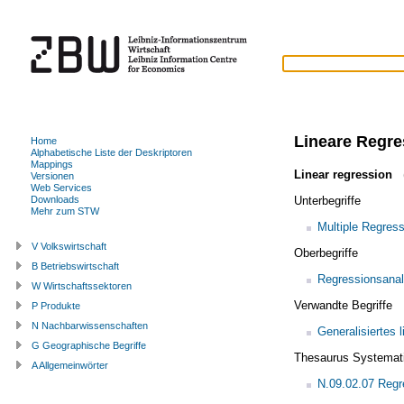
Lineare Regre
Home
Alphabetische Liste der Deskriptoren
Mappings
Linear regression
(
Versionen
Web Services
Unterbegriffe
Downloads
Mehr zum STW
Multiple Regress
V Volkswirtschaft
Oberbegriffe
B Betriebswirtschaft
Regressionsana
W Wirtschaftssektoren
Verwandte Begriffe
P Produkte
N Nachbarwissenschaften
Generalisiertes 
G Geographische Begriffe
Thesaurus Systemat
A Allgemeinwörter
N.09.02.07 Regr