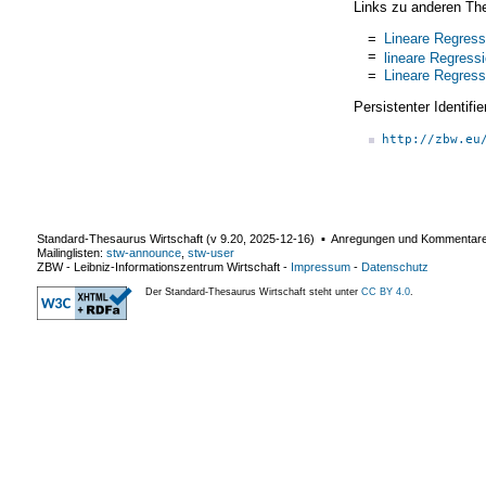
Links zu anderen Th
=
Lineare Regress
=
lineare Regress
=
Lineare Regress
Persistenter Identif
http://zbw.eu
Standard-Thesaurus Wirtschaft (v
9.20
,
2025-12-16
) ▪ Anregungen und Kommentar
Mailinglisten:
stw-announce
,
stw-user
ZBW - Leibniz-Informationszentrum Wirtschaft
-
Impressum
-
Datenschutz
Der Standard-Thesaurus Wirtschaft steht unter
CC BY 4.0
.