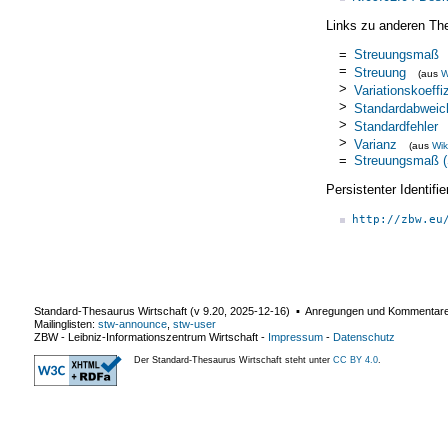
Links zu anderen Th
=
Streuungsmaß
=
Streuung
(aus
W
>
Variationskoeffi
>
Standardabweic
>
Standardfehler
>
Varianz
(aus
Wik
=
Streuungsmaß (S
Persistenter Identif
http://zbw.eu
Standard-Thesaurus Wirtschaft (v
9.20
,
2025-12-16
) ▪ Anregungen und Kommentar
Mailinglisten:
stw-announce
,
stw-user
ZBW - Leibniz-Informationszentrum Wirtschaft
-
Impressum
-
Datenschutz
Der Standard-Thesaurus Wirtschaft steht unter
CC BY 4.0
.