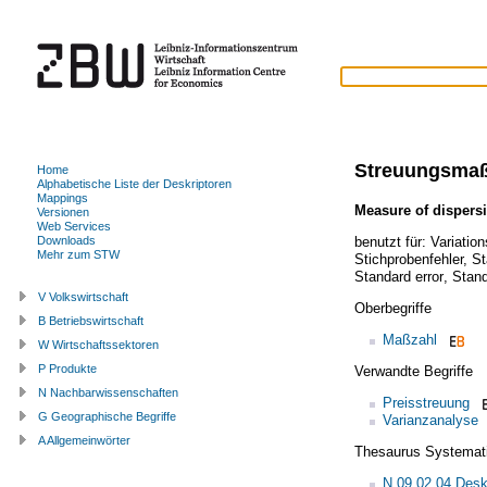
Streuungsma
Home
Alphabetische Liste der Deskriptoren
Mappings
Measure of dispers
Versionen
Web Services
benutzt für:
Variation
Downloads
Mehr zum STW
Stichprobenfehler
,
St
Standard error
,
Stand
V Volkswirtschaft
Oberbegriffe
B Betriebswirtschaft
Maßzahl
W Wirtschaftssektoren
P Produkte
Verwandte Begriffe
N Nachbarwissenschaften
Preisstreuung
G Geographische Begriffe
Varianzanalyse
A Allgemeinwörter
Thesaurus Systemat
N.09.02.04 Deskr