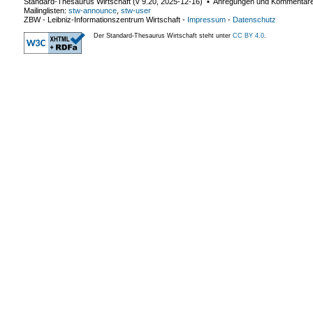
Standard-Thesaurus Wirtschaft (v
9.20
,
2025-12-16
) ▪ Anregungen und Kommentar
Mailinglisten:
stw-announce
,
stw-user
ZBW - Leibniz-Informationszentrum Wirtschaft
-
Impressum
-
Datenschutz
Der Standard-Thesaurus Wirtschaft steht unter
CC BY 4.0
.