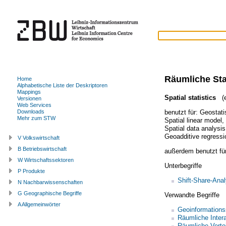
Räumliche Sta
Home
Alphabetische Liste der Deskriptoren
Mappings
Spatial statistics
(e
Versionen
Web Services
benutzt für:
Geostati
Downloads
Mehr zum STW
Spatial linear model
,
Spatial data analysis
Geoadditive regressi
V Volkswirtschaft
B Betriebswirtschaft
außerdem benutzt fü
W Wirtschaftssektoren
Unterbegriffe
P Produkte
Shift-Share-Ana
N Nachbarwissenschaften
G Geographische Begriffe
Verwandte Begriffe
A Allgemeinwörter
Geoinformation
Räumliche Intera
Räumliche Verte