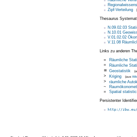
Regionalwissens
Zipf-Verteilung
Thesaurus Systemat
N.09.02.03 Stat
N.10.01 Geowis
V.01.02.02 Ökon
V.11.08 Räumlich
Links zu anderen Th
=
Räumliche Stati
=
Räumliche Stati
≅
Geostatistik
(
>
Kriging
(aus
Wik
>
räumliche Autok
~
Raumökonometr
=
Spatial statisti
Persistenter Identif
http://zbw.eu