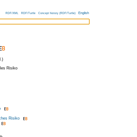
English
RDF/XML
RDF/Turtle
Concept history (RDF/Turtle)
.)
les Risiko
o
hes Risiko
ik