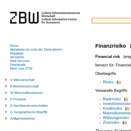
Finanzrisiko
Home
Alphabetische Liste der Deskriptoren
Mappings
Financial risk
(engl
Versionen
Web Services
benutzt für:
Finanziel
Downloads
Mehr zum STW
Oberbegriffe
V Volkswirtschaft
Risiko
B Betriebswirtschaft
Verwandte Begriffe
W Wirtschaftssektoren
Bankrisiko
P Produkte
Investitionsrisik
N Nachbarwissenschaften
Kreditrisiko
G Geographische Begriffe
Makroökonomisc
Währungsrisiko
A Allgemeinwörter
Zinsrisiko
Thesaurus Systemat