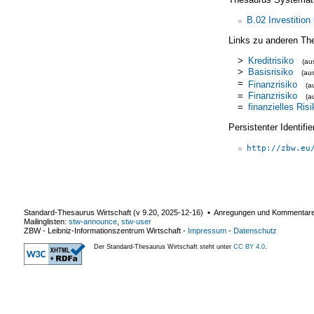
B.02 Investition
Links zu anderen Th
>
Kreditrisiko
(a
>
Basisrisiko
(au
=
Finanzrisiko
(a
=
Finanzrisiko
(a
=
finanzielles Risi
Persistenter Identif
http://zbw.eu
Standard-Thesaurus Wirtschaft (v
9.20
,
2025-12-16
) ▪ Anregungen und Kommentar
Mailinglisten:
stw-announce
,
stw-user
ZBW - Leibniz-Informationszentrum Wirtschaft
-
Impressum
-
Datenschutz
Der Standard-Thesaurus Wirtschaft steht unter
CC BY 4.0
.