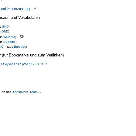
 und Finanzierung
esauri und Vokabularen
us
GND
)
s
GND
)
us
Wikidata
)
us
DBpedia
)
ko
(aus
EuroVoc
)
ier (für Bookmarks und zum Verlinken)
/stw/descriptor/29873-3
e an das
Thesaurus Team
▪