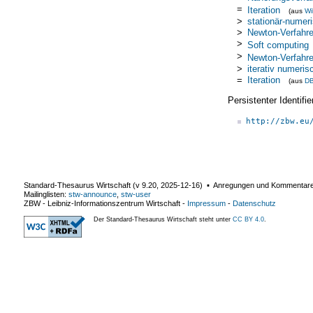
=
Iteration
(aus
Wi
>
stationär-numer
>
Newton-Verfahre
>
Soft computing
>
Newton-Verfahr
>
iterativ numeris
=
Iteration
(aus
DB
Persistenter Identif
http://zbw.eu
Standard-Thesaurus Wirtschaft (v
9.20
,
2025-12-16
) ▪ Anregungen und Kommentar
Mailinglisten:
stw-announce
,
stw-user
ZBW - Leibniz-Informationszentrum Wirtschaft
-
Impressum
-
Datenschutz
Der Standard-Thesaurus Wirtschaft steht unter
CC BY 4.0
.