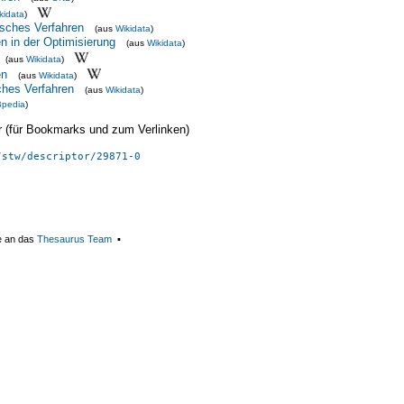
kidata
)
isches Verfahren
(aus
Wikidata
)
n in der Optimisierung
(aus
Wikidata
)
(aus
Wikidata
)
en
(aus
Wikidata
)
ches Verfahren
(aus
Wikidata
)
pedia
)
ier (für Bookmarks und zum Verlinken)
/stw/descriptor/29871-0
e an das
Thesaurus Team
▪