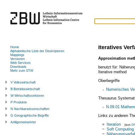
Iteratives Ver
Home
Alphabetische Liste der Deskriptoren
Mappings
Approximation met
Versionen
Web Services
benutzt für:
Näherung
Downloads
Mehr zum STW
Iterative method
Oberbegriffe
V Volkswirtschaft
Numerisches Ve
B Betriebswirtschaft
W Wirtschaftssektoren
Thesaurus Systemat
P Produkte
N.09.01 Mathem
N Nachbarwissenschaften
Links zu anderen Th
G Geographische Begriffe
A Allgemeinwörter
=
Iteration
(aus
G
~
Soft Computing
~
Näherungsverfa