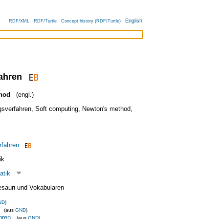
English
RDF/XML
RDF/Turtle
Concept history (RDF/Turtle)
fahren
hod
(engl.)
sverfahren
,
Soft computing
,
Newton's method
,
rfahren
ik
atik
esauri und Vokabularen
ND
)
(aus
GND
)
hren
(aus
GND
)