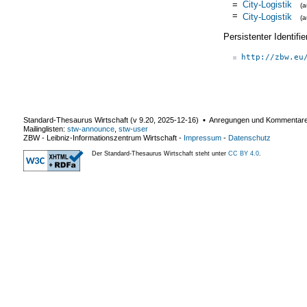
=
City-Logistik
(
=
City-Logistik
(
Persistenter Identif
http://zbw.eu
Standard-Thesaurus Wirtschaft (v
9.20
,
2025-12-16
) ▪ Anregungen und Kommentar
Mailinglisten:
stw-announce
,
stw-user
ZBW - Leibniz-Informationszentrum Wirtschaft
-
Impressum
-
Datenschutz
Der Standard-Thesaurus Wirtschaft steht unter
CC BY 4.0
.