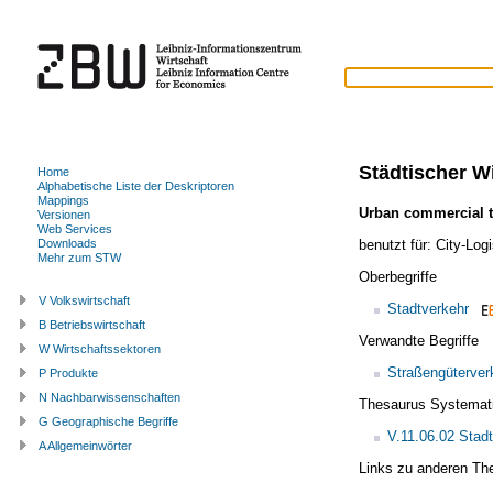
Städtischer W
Home
Alphabetische Liste der Deskriptoren
Mappings
Urban commercial t
Versionen
Web Services
benutzt für:
City-Logi
Downloads
Mehr zum STW
Oberbegriffe
V Volkswirtschaft
Stadtverkehr
B Betriebswirtschaft
Verwandte Begriffe
W Wirtschaftssektoren
Straßengüterver
P Produkte
N Nachbarwissenschaften
Thesaurus Systemat
G Geographische Begriffe
V.11.06.02 Stad
A Allgemeinwörter
Links zu anderen Th