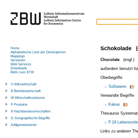
Schokolade
Home
Alphabetische Liste der Deskriptoren
Mappings
Chocolate
(engl.)
Versionen
Web Services
außerdem benutzt fü
Downloads
Mehr zum STW
Oberbegriffe
V Volkswirtschaft
Süßwaren
B Betriebswirtschaft
Verwandte Begriffe
W Wirtschaftssektoren
Kakao
P Produkte
N Nachbarwissenschaften
Thesaurus Systemat
G Geographische Begriffe
P.19 Lebensmitt
A Allgemeinwörter
Links zu anderen Th