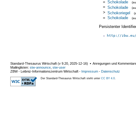
=
Schokolade
(a
=
Schokolade
(a
>
Schokoriegel
(
=
Schokolade
(a
Persistenter Identif
http://zbw.eu
Standard-Thesaurus Wirtschaft (v
9.20
,
2025-12-16
) ▪ Anregungen und Kommentar
Mailinglisten:
stw-announce
,
stw-user
ZBW - Leibniz-Informationszentrum Wirtschaft
-
Impressum
-
Datenschutz
Der Standard-Thesaurus Wirtschaft steht unter
CC BY 4.0
.