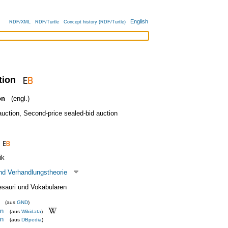
English
RDF/XML
RDF/Turtle
Concept history (RDF/Turtle)
tion
on
(engl.)
auction
,
Second-price sealed-bid auction
ik
nd Verhandlungstheorie
esauri und Vokabularen
(aus
GND
)
on
(aus
Wikidata
)
on
(aus
DBpedia
)