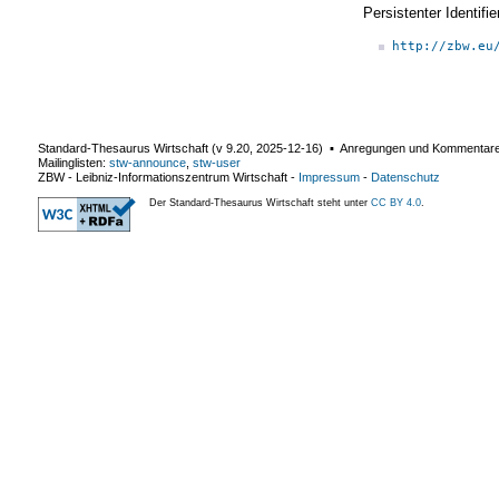
Persistenter Identif
http://zbw.eu
Standard-Thesaurus Wirtschaft (v
9.20
,
2025-12-16
) ▪ Anregungen und Kommentar
Mailinglisten:
stw-announce
,
stw-user
ZBW - Leibniz-Informationszentrum Wirtschaft
-
Impressum
-
Datenschutz
Der Standard-Thesaurus Wirtschaft steht unter
CC BY 4.0
.