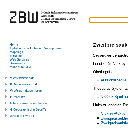
Zweitpreisauk
Home
Alphabetische Liste der Deskriptoren
Mappings
Second-price aucti
Versionen
Web Services
benutzt für:
Vickrey 
Downloads
Mehr zum STW
Oberbegriffe
V Volkswirtschaft
Auktionstheorie
B Betriebswirtschaft
Thesaurus Systemat
W Wirtschaftssektoren
N.09.03 Spiel- u
P Produkte
N Nachbarwissenschaften
Links zu anderen Th
G Geographische Begriffe
=
Vickrey-Auktion
A Allgemeinwörter
=
Zweitpreisaukti
=
Zweitpreisaukti