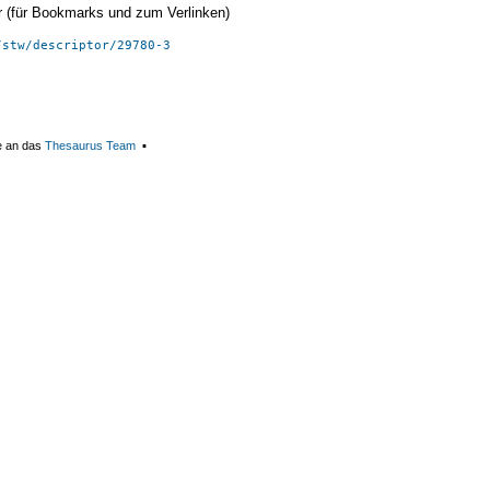
ier (für Bookmarks und zum Verlinken)
/stw/descriptor/29780-3
e an das
Thesaurus Team
▪