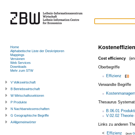
Kosteneffizie
Home
Alphabetische Liste der Deskriptoren
Mappings
Cost efficiency
(eng
Versionen
Web Services
Oberbegriffe
Downloads
Mehr zum STW
Effizienz
V Volkswirtschaft
Verwandte Begriffe
B Betriebswirtschaft
Kostenmanagem
W Wirtschaftssektoren
Thesaurus Systemat
P Produkte
N Nachbarwissenschaften
B.06.01 Produkt
V.02.02 Theorie
G Geographische Begriffe
A Allgemeinwörter
Links zu anderen Th
<
Effizienz
(aus
G