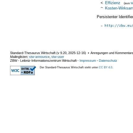
<
Effizienz
(aus
W
~
Kosten-Wirksam
Persistenter Identif
http://zbw.eu
Standard-Thesaurus Wirtschaft (v
9.20
,
2025-12-16
) ▪ Anregungen und Kommentar
Mailinglisten:
stw-announce
,
stw-user
ZBW - Leibniz-Informationszentrum Wirtschaft
-
Impressum
-
Datenschutz
Der Standard-Thesaurus Wirtschaft steht unter
CC BY 4.0
.