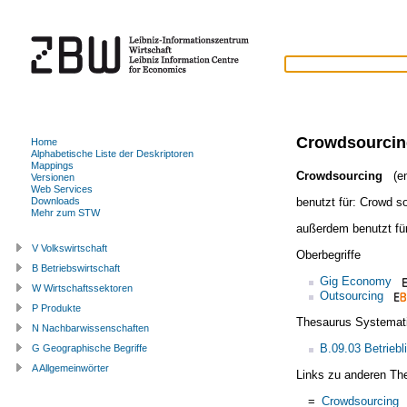
Crowdsourcin
Home
Alphabetische Liste der Deskriptoren
Mappings
Crowdsourcing
(en
Versionen
Web Services
benutzt für:
Crowd so
Downloads
Mehr zum STW
außerdem benutzt fü
V Volkswirtschaft
Oberbegriffe
B Betriebswirtschaft
Gig Economy
W Wirtschaftssektoren
Outsourcing
P Produkte
Thesaurus Systemat
N Nachbarwissenschaften
B.09.03 Betrie
G Geographische Begriffe
A Allgemeinwörter
Links zu anderen Th
=
Crowdsourcing