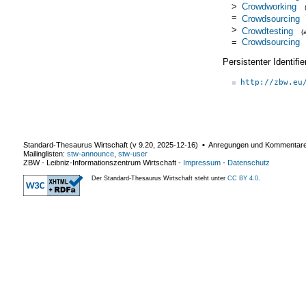
>
Crowdworking
=
Crowdsourcing
>
Crowdtesting
(
=
Crowdsourcing
Persistenter Identif
http://zbw.eu
Standard-Thesaurus Wirtschaft (v
9.20
,
2025-12-16
) ▪ Anregungen und Kommentar
Mailinglisten:
stw-announce
,
stw-user
ZBW - Leibniz-Informationszentrum Wirtschaft
-
Impressum
-
Datenschutz
Der Standard-Thesaurus Wirtschaft steht unter
CC BY 4.0
.