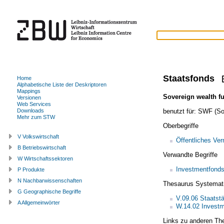
Staatsfonds
Home
Alphabetische Liste der Deskriptoren
Mappings
Sovereign wealth f
Versionen
Web Services
benutzt für:
SWF (Sov
Downloads
Mehr zum STW
Oberbegriffe
V Volkswirtschaft
Öffentliches Ve
B Betriebswirtschaft
Verwandte Begriffe
W Wirtschaftssektoren
Investmentfond
P Produkte
N Nachbarwissenschaften
Thesaurus Systemat
G Geographische Begriffe
V.09.06 Staatstä
A Allgemeinwörter
W.14.02 Invest
Links zu anderen Th