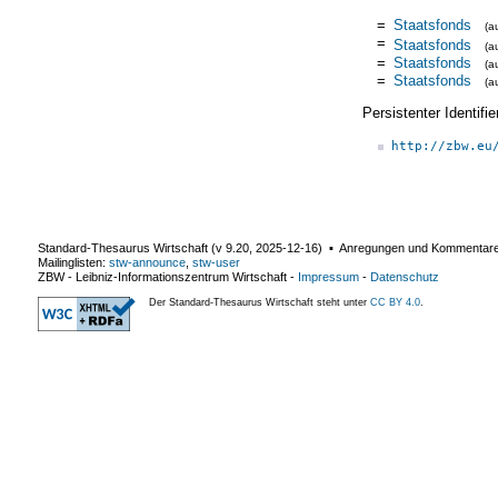
=
Staatsfonds
(a
=
Staatsfonds
(a
=
Staatsfonds
(a
=
Staatsfonds
(a
Persistenter Identif
http://zbw.eu
Standard-Thesaurus Wirtschaft (v
9.20
,
2025-12-16
) ▪ Anregungen und Kommentar
Mailinglisten:
stw-announce
,
stw-user
ZBW - Leibniz-Informationszentrum Wirtschaft
-
Impressum
-
Datenschutz
Der Standard-Thesaurus Wirtschaft steht unter
CC BY 4.0
.