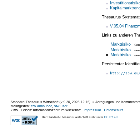
Investitionsrisik
Kapitalmarktrend
Thesaurus Systemat
V.05.04 Finanzm
Links zu anderen Th
=
Marktrisiko
(au
=
Marktrisiko
(au
=
Marktrisiko
(au
Persistenter Identif
http://zbw.eu
Standard-Thesaurus Wirtschaft (v
9.20
,
2025-12-16
) ▪ Anregungen und Kommentar
Mailinglisten:
stw-announce
,
stw-user
ZBW - Leibniz-Informationszentrum Wirtschaft
-
Impressum
-
Datenschutz
Der Standard-Thesaurus Wirtschaft steht unter
CC BY 4.0
.