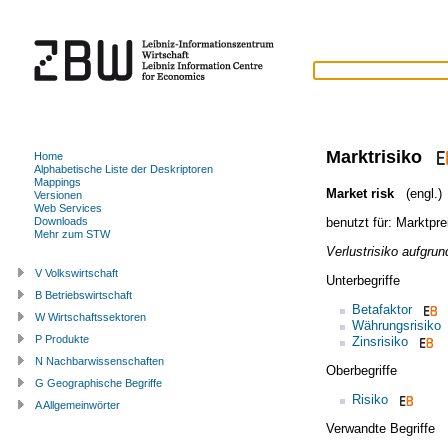
Marktrisiko
Home
Alphabetische Liste der Deskriptoren
Mappings
Market risk
(engl.)
Versionen
Web Services
benutzt für:
Marktprei
Downloads
Mehr zum STW
Verlustrisiko aufgru
V Volkswirtschaft
Unterbegriffe
B Betriebswirtschaft
Betafaktor
W Wirtschaftssektoren
Währungsrisiko
P Produkte
Zinsrisiko
N Nachbarwissenschaften
Oberbegriffe
G Geographische Begriffe
Risiko
A Allgemeinwörter
Verwandte Begriffe