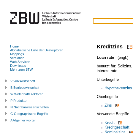
Kreditzins
Home
Alphabetische Liste der Deskriptoren
Mappings
Loan rate
(engl.)
Versionen
Web Services
benutzt für:
Sollzins
Downloads
Mehr zum STW
interest rate
Unterbegriffe
V Volkswirtschaft
Hypothekenzins
B Betriebswirtschaft
W Wirtschaftssektoren
Oberbegriffe
P Produkte
Zins
N Nachbarwissenschaften
Verwandte Begriffe
G Geographische Begriffe
A Allgemeinwörter
Kredit
Kreditgeschäft
Nominalzins