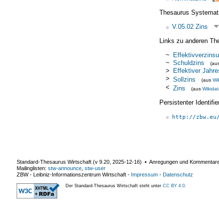
Thesaurus Systemat
V.05.02 Zins
Links zu anderen Th
~
Effektivverzins
~
Schuldzins
(au
>
Effektiver Jahre
>
Sollzins
(aus
Wi
<
Zins
(aus
Wikida
Persistenter Identif
http://zbw.eu
Standard-Thesaurus Wirtschaft (v
9.20
,
2025-12-16
) ▪ Anregungen und Kommentar
Mailinglisten:
stw-announce
,
stw-user
ZBW - Leibniz-Informationszentrum Wirtschaft
-
Impressum
-
Datenschutz
Der Standard-Thesaurus Wirtschaft steht unter
CC BY 4.0
.