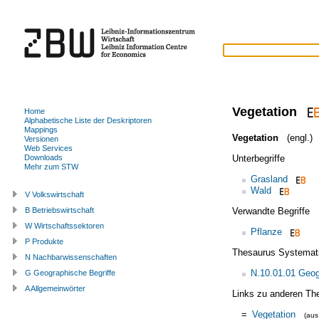
Vegetation
Home
Alphabetische Liste der Deskriptoren
Mappings
Vegetation
(engl.)
Versionen
Web Services
Unterbegriffe
Downloads
Mehr zum STW
Grasland
Wald
V Volkswirtschaft
Verwandte Begriffe
B Betriebswirtschaft
W Wirtschaftssektoren
Pflanze
P Produkte
Thesaurus Systemat
N Nachbarwissenschaften
N.10.01.01 Geog
G Geographische Begriffe
A Allgemeinwörter
Links zu anderen Th
=
Vegetation
(au