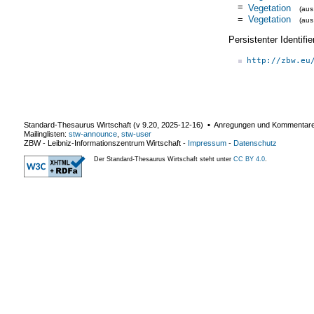
=
Vegetation
(au
=
Vegetation
(au
Persistenter Identif
http://zbw.eu
Standard-Thesaurus Wirtschaft (v
9.20
,
2025-12-16
) ▪ Anregungen und Kommentar
Mailinglisten:
stw-announce
,
stw-user
ZBW - Leibniz-Informationszentrum Wirtschaft
-
Impressum
-
Datenschutz
Der Standard-Thesaurus Wirtschaft steht unter
CC BY 4.0
.