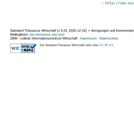
http://zbw.eu
Standard-Thesaurus Wirtschaft (v
9.20
,
2025-12-16
) ▪ Anregungen und Kommentar
Mailinglisten:
stw-announce
,
stw-user
ZBW - Leibniz-Informationszentrum Wirtschaft
-
Impressum
-
Datenschutz
Der Standard-Thesaurus Wirtschaft steht unter
CC BY 4.0
.