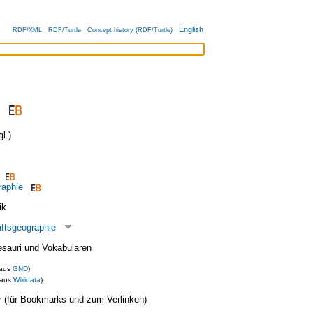
English
RDF/XML
RDF/Turtle
Concept history (RDF/Turtle)
l.)
raphie
ik
aftsgeographie
esauri und Vokabularen
(aus
GND
)
(aus
Wikidata
)
ier (für Bookmarks und zum Verlinken)