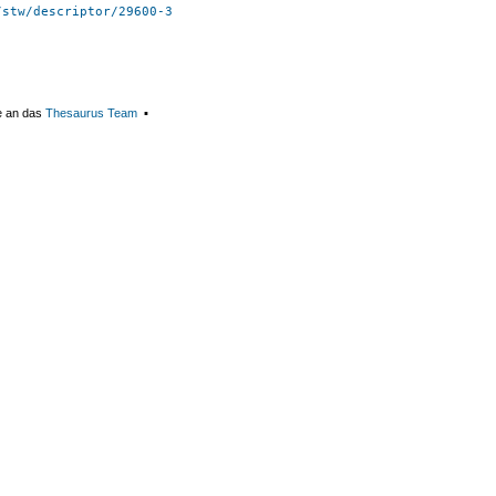
/stw/descriptor/29600-3
e an das
Thesaurus Team
▪