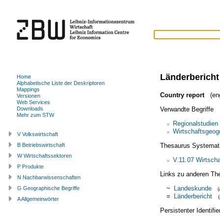
Länderbericht
Home
Alphabetische Liste der Deskriptoren
Mappings
Country report
(eng
Versionen
Web Services
Verwandte Begriffe
Downloads
Mehr zum STW
Regionalstudien
Wirtschaftsgeog
V Volkswirtschaft
Thesaurus Systemat
B Betriebswirtschaft
W Wirtschaftssektoren
V.11.07 Wirtsch
P Produkte
Links zu anderen Th
N Nachbarwissenschaften
~
Landeskunde
G Geographische Begriffe
=
Länderbericht
A Allgemeinwörter
Persistenter Identif