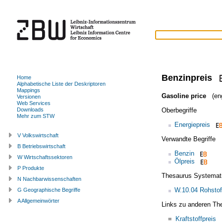
Benzinpreis
Home
Alphabetische Liste der Deskriptoren
Mappings
Gasoline price
(eng
Versionen
Web Services
Oberbegriffe
Downloads
Mehr zum STW
Energiepreis
V Volkswirtschaft
Verwandte Begriffe
B Betriebswirtschaft
Benzin
W Wirtschaftssektoren
Ölpreis
P Produkte
Thesaurus Systemat
N Nachbarwissenschaften
W.10.04 Rohstoff
G Geographische Begriffe
A Allgemeinwörter
Links zu anderen Th
=
Kraftstoffpreis