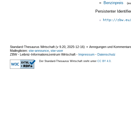
=
Benzinpreis
(a
Persistenter Identif
http://zbw.eu
Standard-Thesaurus Wirtschaft (v
9.20
,
2025-12-16
) ▪ Anregungen und Kommentar
Mailinglisten:
stw-announce
,
stw-user
ZBW - Leibniz-Informationszentrum Wirtschaft
-
Impressum
-
Datenschutz
Der Standard-Thesaurus Wirtschaft steht unter
CC BY 4.0
.