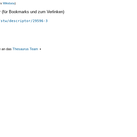
us
Wikidata
)
ier (für Bookmarks und zum Verlinken)
/stw/descriptor/29596-3
e an das
Thesaurus Team
▪