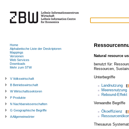
Ressourcenn
Home
Alphabetische Liste der Deskriptoren
Mappings
Natural resource us
Versionen
Web Services
benutzt für:
Ressour
Downloads
Mehr zum STW
Ressourcen
,
Sustain
Unterbegriffe
V Volkswirtschaft
Landnutzung
B Betriebswirtschaft
Meeresnutzung
W Wirtschaftssektoren
Rebound-Effekt
P Produkte
Verwandte Begriffe
N Nachbarwissenschaften
G Geographische Begriffe
Ökoeffizienz
Ressourcenöko
A Allgemeinwörter
Thesaurus Systemat