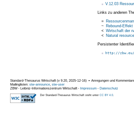
V.12.03 Ressou
Links zu anderen Th
=
Ressourcenman
~
Rebound-Effekt
<
Wirtschaft der 
<
Natural resourc
Persistenter Identif
http://zbw.eu
Standard-Thesaurus Wirtschaft (v
9.20
,
2025-12-16
) ▪ Anregungen und Kommentar
Mailinglisten:
stw-announce
,
stw-user
ZBW - Leibniz-Informationszentrum Wirtschaft
-
Impressum
-
Datenschutz
Der Standard-Thesaurus Wirtschaft steht unter
CC BY 4.0
.