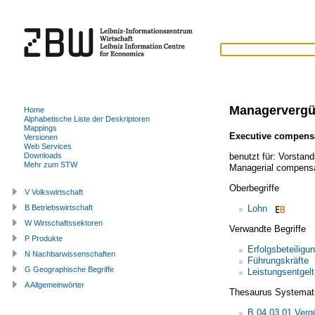
Managervergü
Home
Alphabetische Liste der Deskriptoren
Mappings
Executive compens
Versionen
Web Services
benutzt für:
Vorstan
Downloads
Mehr zum STW
Managerial compens
Oberbegriffe
V Volkswirtschaft
Lohn
B Betriebswirtschaft
W Wirtschaftssektoren
Verwandte Begriffe
P Produkte
Erfolgsbeteiligu
N Nachbarwissenschaften
Führungskräfte
G Geographische Begriffe
Leistungsentgelt
A Allgemeinwörter
Thesaurus Systemat
B.04.03.01 Verg