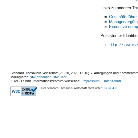
Links zu anderen Th
=
Geschäftsführer
=
Managervergütu
=
Executive comp
Persistenter Identif
http://zbw.eu
Standard-Thesaurus Wirtschaft (v
9.20
,
2025-12-16
) ▪ Anregungen und Kommentar
Mailinglisten:
stw-announce
,
stw-user
ZBW - Leibniz-Informationszentrum Wirtschaft
-
Impressum
-
Datenschutz
Der Standard-Thesaurus Wirtschaft steht unter
CC BY 4.0
.