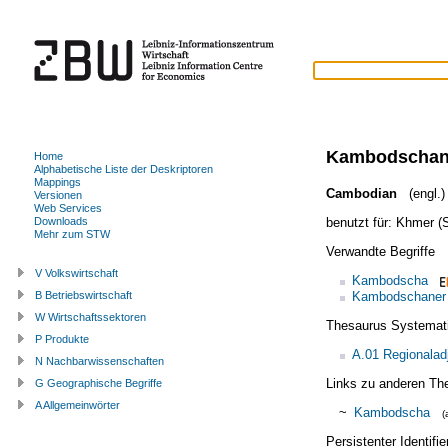
Kambodschan
Home
Alphabetische Liste der Deskriptoren
Mappings
Cambodian
(engl.)
Versionen
Web Services
benutzt für:
Khmer (
Downloads
Mehr zum STW
Verwandte Begriffe
V Volkswirtschaft
Kambodscha
Kambodschaner
B Betriebswirtschaft
W Wirtschaftssektoren
Thesaurus Systemat
P Produkte
A.01 Regionalad
N Nachbarwissenschaften
Links zu anderen Th
G Geographische Begriffe
A Allgemeinwörter
~
Kambodscha
(
Persistenter Identif