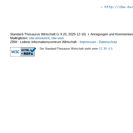
http://zbw.eu
Standard-Thesaurus Wirtschaft (v
9.20
,
2025-12-16
) ▪ Anregungen und Kommentar
Mailinglisten:
stw-announce
,
stw-user
ZBW - Leibniz-Informationszentrum Wirtschaft
-
Impressum
-
Datenschutz
Der Standard-Thesaurus Wirtschaft steht unter
CC BY 4.0
.