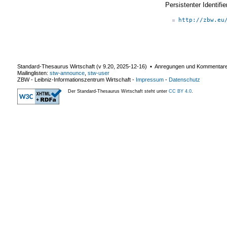
Persistenter Identif
http://zbw.eu
Standard-Thesaurus Wirtschaft (v
9.20
,
2025-12-16
) ▪ Anregungen und Kommentar
Mailinglisten:
stw-announce
,
stw-user
ZBW - Leibniz-Informationszentrum Wirtschaft
-
Impressum
-
Datenschutz
Der Standard-Thesaurus Wirtschaft steht unter
CC BY 4.0
.