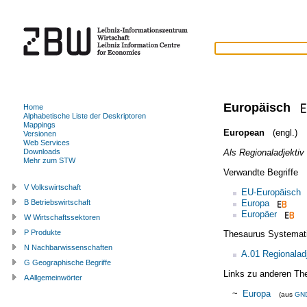
Europäisch
Home
Alphabetische Liste der Deskriptoren
Mappings
European
(engl.)
Versionen
Web Services
Als Regionaladjektiv 
Downloads
Mehr zum STW
Verwandte Begriffe
V Volkswirtschaft
EU-Europäisch
Europa
B Betriebswirtschaft
Europäer
W Wirtschaftssektoren
P Produkte
Thesaurus Systemat
N Nachbarwissenschaften
A.01 Regionalad
G Geographische Begriffe
Links zu anderen Th
A Allgemeinwörter
~
Europa
(aus
GN