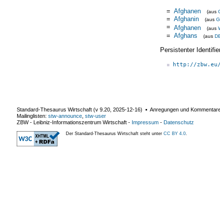
=
Afghanen
(aus
=
Afghanin
(aus
G
=
Afghanen
(aus
=
Afghans
(aus
D
Persistenter Identif
http://zbw.eu
Standard-Thesaurus Wirtschaft (v
9.20
,
2025-12-16
) ▪ Anregungen und Kommentar
Mailinglisten:
stw-announce
,
stw-user
ZBW - Leibniz-Informationszentrum Wirtschaft
-
Impressum
-
Datenschutz
Der Standard-Thesaurus Wirtschaft steht unter
CC BY 4.0
.