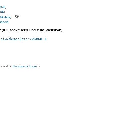
GND
)
ND
)
Wikidata
)
Bpedia
)
ier (für Bookmarks und zum Verlinken)
/stw/descriptor/26068-1
e an das
Thesaurus Team
▪