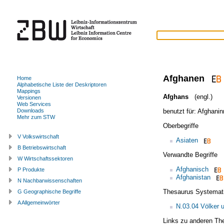
Afghanen
Home
Alphabetische Liste der Deskriptoren
Mappings
Afghans
(engl.)
Versionen
Web Services
benutzt für:
Afghanin
Downloads
Mehr zum STW
Oberbegriffe
V Volkswirtschaft
Asiaten
B Betriebswirtschaft
Verwandte Begriffe
W Wirtschaftssektoren
Afghanisch
P Produkte
Afghanistan
N Nachbarwissenschaften
Thesaurus Systemat
G Geographische Begriffe
A Allgemeinwörter
N.03.04 Völker 
Links zu anderen Th