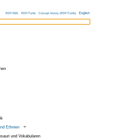
English
RDF/XML
RDF/Turtle
Concept history (RDF/Turtle)
nen
ik
und Ethnien
esauri und Vokabularen