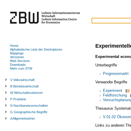
Experimentel
Home
Alphabetische Liste der Deskriptoren
Mappings
Experimental econ
Versionen
Web Services
Unterbegriffe
Downloads
Mehr zum STW
Prognosemarkt
V Volkswirtschaft
Verwandte Begriffe
B Betriebswirtschaft
Experiment
W Wirtschaftssektoren
Feldforschung
P Produkte
Versuchsplanun
N Nachbarwissenschaften
Thesaurus Systemat
G Geographische Begriffe
V.01.02 Ökonom
A Allgemeinwörter
Links zu anderen Th