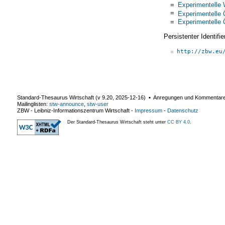
=
Experimentelle 
=
Experimentelle
=
Experimentelle
Persistenter Identif
http://zbw.eu
Standard-Thesaurus Wirtschaft (v
9.20
,
2025-12-16
) ▪ Anregungen und Kommentar
Mailinglisten:
stw-announce
,
stw-user
ZBW - Leibniz-Informationszentrum Wirtschaft
-
Impressum
-
Datenschutz
Der Standard-Thesaurus Wirtschaft steht unter
CC BY 4.0
.