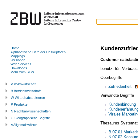
Kundenzufrie
Home
Alphabetische Liste der Deskriptoren
Mappings
Customer satisfact
Versionen
Web Services
benutzt für:
Verbrauc
Downloads
Mehr zum STW
Oberbegriffe
V Volkswirtschaft
Zufriedenheit
B Betriebswirtschaft
Verwandte Begriffe
W Wirtschaftssektoren
Kundenbindung
P Produkte
Kundenerfahrun
N Nachbarwissenschaften
Virales Marketin
G Geographische Begriffe
Thesaurus Systemat
A Allgemeinwörter
B.07.01 Market
N.07.02 Konsum