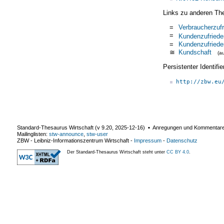
Links zu anderen Th
=
Verbraucherzufr
=
Kundenzufriede
=
Kundenzufriede
≅
Kundschaft
(a
Persistenter Identif
http://zbw.eu
Standard-Thesaurus Wirtschaft (v
9.20
,
2025-12-16
) ▪ Anregungen und Kommentar
Mailinglisten:
stw-announce
,
stw-user
ZBW - Leibniz-Informationszentrum Wirtschaft
-
Impressum
-
Datenschutz
Der Standard-Thesaurus Wirtschaft steht unter
CC BY 4.0
.