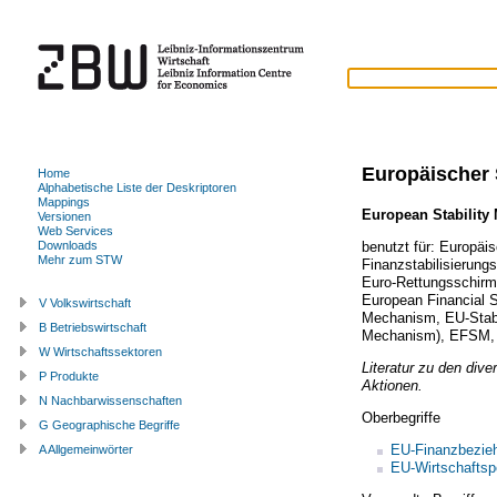
Europäischer 
Home
Alphabetische Liste der Deskriptoren
Mappings
European Stabilit
Versionen
Web Services
benutzt für:
Europäis
Downloads
Mehr zum STW
Finanzstabilisierun
Euro-Rettungsschirm
European Financial St
V Volkswirtschaft
Mechanism
,
EU-Stab
B Betriebswirtschaft
Mechanism)
,
EFSM
W Wirtschaftssektoren
Literatur zu den dive
P Produkte
Aktionen.
N Nachbarwissenschaften
Oberbegriffe
G Geographische Begriffe
EU-Finanzbezie
A Allgemeinwörter
EU-Wirtschaftspo