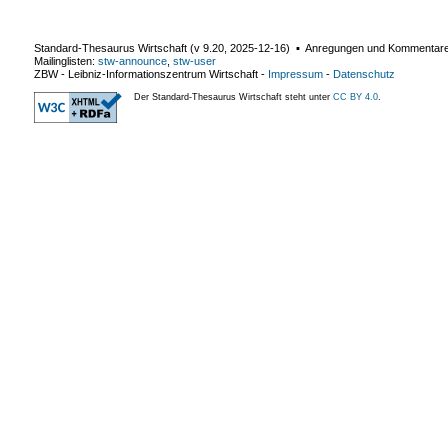
Standard-Thesaurus Wirtschaft (v
9.20
,
2025-12-16
) ▪ Anregungen und Kommentar
Mailinglisten:
stw-announce
,
stw-user
ZBW - Leibniz-Informationszentrum Wirtschaft
-
Impressum
-
Datenschutz
Der Standard-Thesaurus Wirtschaft steht unter
CC BY 4.0
.