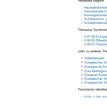
Verwandte Begriffe
Haushaltskonsol
Internationaler K
Konvergenzkrite
Schuldenkrise
Schuldenübern
Thesaurus Systemat
V.07.05.01 Europ
V.09.05 Öffentl
V.09.07 Finanzb
Links zu anderen Th
=
Stabilitätspakt
=
Europäischer St
>
Europäische Fina
>
Euro-Rettungss
>
European Financ
=
Europäischer St
=
Europäischer St
Persistenter Identif
http://zbw.eu