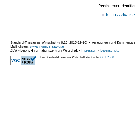
Persistenter Identif
http://zbw.eu
Standard-Thesaurus Wirtschaft (v
9.20
,
2025-12-16
) ▪ Anregungen und Kommentar
Mailinglisten:
stw-announce
,
stw-user
ZBW - Leibniz-Informationszentrum Wirtschaft
-
Impressum
-
Datenschutz
Der Standard-Thesaurus Wirtschaft steht unter
CC BY 4.0
.