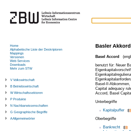
Basler Akkord
Home
Alphabetische Liste der Deskriptoren
Mappings
Basel Accord
(engl
Versionen
Web Services
benutzt für:
Neuer Ba
Downloads
Mehr zum STW
Eigenkapitalvorschrif
Eigenkapitalregulier
Eigenkapitalanforde
V Volkswirtschaft
Basel-II-Abkommen
B Betriebswirtschaft
Capital adequacy rul
Accord
,
Basel Capita
W Wirtschaftssektoren
P Produkte
Unterbegriffe
N Nachbarwissenschaften
Kapitalpuffer
G Geographische Begriffe
Oberbegriffe
A Allgemeinwörter
Bankrecht