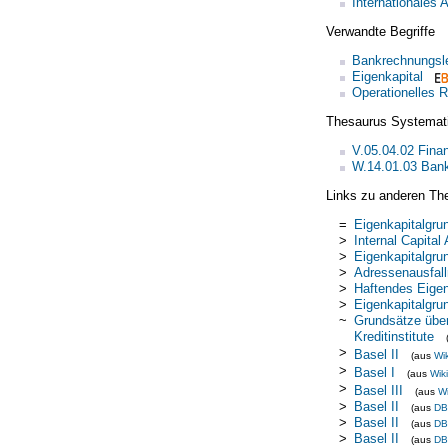
Internationale
Verwandte Begriffe
Bankrechnungsl
Eigenkapital
Operationelles R
Thesaurus Systemat
V.05.04.02 Fina
W.14.01.03 Bank
Links zu anderen Th
=
Eigenkapitalgru
>
Internal Capit
>
Eigenkapitalgru
>
Adressenausfall
>
Haftendes Eigen
>
Eigenkapitalgru
~
Grundsätze über 
Kreditinstitute
>
Basel II
(aus
Wi
>
Basel I
(aus
Wik
>
Basel III
(aus
Wi
>
Basel II
(aus
DB
>
Basel II
(aus
DB
>
Basel II
(aus
DB