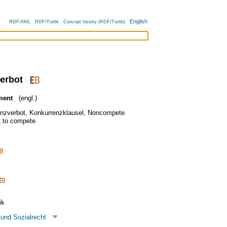
English
RDF/XML
RDF/Turtle
Concept history (RDF/Turtle)
erbot
ment
(engl.)
nzverbot
,
Konkurrenzklausel
,
Noncompete
t to compete
ik
 und Sozialrecht