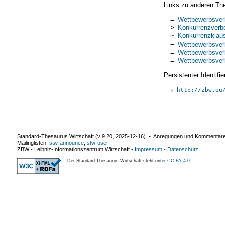
Links zu anderen Th
=
Wettbewerbsver
>
Konkurrenzverb
~
Konkurrenzklau
=
Wettbewerbsver
=
Wettbewerbsver
=
Wettbewerbsver
Persistenter Identif
http://zbw.eu
Standard-Thesaurus Wirtschaft (v
9.20
,
2025-12-16
) ▪ Anregungen und Kommentar
Mailinglisten:
stw-announce
,
stw-user
ZBW - Leibniz-Informationszentrum Wirtschaft
-
Impressum
-
Datenschutz
Der Standard-Thesaurus Wirtschaft steht unter
CC BY 4.0
.