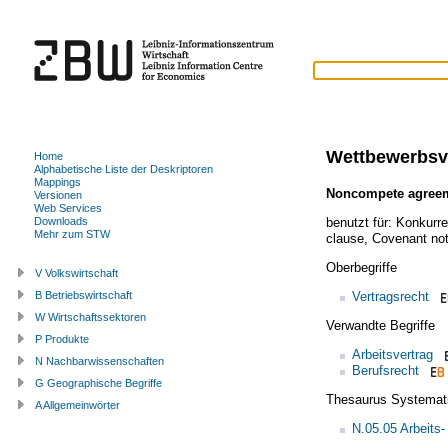
Wettbewerbsv
Home
Alphabetische Liste der Deskriptoren
Mappings
Noncompete agree
Versionen
Web Services
benutzt für:
Konkurre
Downloads
Mehr zum STW
clause
,
Covenant no
Oberbegriffe
V Volkswirtschaft
Vertragsrecht
B Betriebswirtschaft
W Wirtschaftssektoren
Verwandte Begriffe
P Produkte
Arbeitsvertrag
N Nachbarwissenschaften
Berufsrecht
G Geographische Begriffe
Thesaurus Systemat
A Allgemeinwörter
N.05.05 Arbeits-