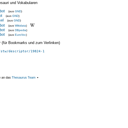
esauri und Vokabularen
bot
(aus
GND
)
ot
(aus
GND
)
sel
(aus
GND
)
bot
(aus
Wikidata
)
bot
(aus
DBpedia
)
bot
(aus
EuroVoc
)
ier (für Bookmarks und zum Verlinken)
/stw/descriptor/19824-1
e an das
Thesaurus Team
▪