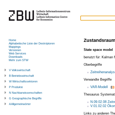
Zustandsraum
Home
Alphabetische Liste der Deskriptoren
Mappings
State space model
Versionen
Web Services
benutzt für:
Kalman fi
Downloads
Mehr zum STW
Oberbegriffe
V Volkswirtschaft
Zeitreihenanalys
B Betriebswirtschaft
Verwandte Begriffe
W Wirtschaftssektoren
VAR-Modell
P Produkte
N Nachbarwissenschaften
Thesaurus Systemat
G Geographische Begriffe
N.09.02.08 Zeit
A Allgemeinwörter
V.01.02.02 Ökon
Links zu anderen Th