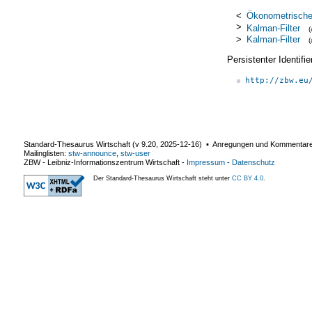
<
Ökonometrische
>
Kalman-Filter
>
Kalman-Filter
Persistenter Identif
http://zbw.eu
Standard-Thesaurus Wirtschaft (v
9.20
,
2025-12-16
) ▪ Anregungen und Kommentar
Mailinglisten:
stw-announce
,
stw-user
ZBW - Leibniz-Informationszentrum Wirtschaft
-
Impressum
-
Datenschutz
Der Standard-Thesaurus Wirtschaft steht unter
CC BY 4.0
.