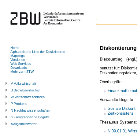
Diskontierung
Home
Alphabetische Liste der Deskriptoren
Mappings
Discounting
(engl.
Versionen
Web Services
benutzt für:
Diskonti
Downloads
Mehr zum STW
Diskontierungsfaktor
Oberbegriffe
V Volkswirtschaft
Finanzmathemat
B Betriebswirtschaft
W Wirtschaftssektoren
Verwandte Begriffe
P Produkte
Soziale Diskontr
N Nachbarwissenschaften
Zeitkonsistenz
G Geographische Begriffe
Thesaurus Systemat
A Allgemeinwörter
N.09.01.01 Wirt