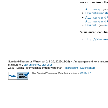
Links zu anderen Th
=
Abzinsung
(au
>
Diskontierungsf
=
Abzinsung und 
=
Abzinsung und 
=
Diskont
(aus
Eu
Persistenter Identif
http://zbw.eu
Standard-Thesaurus Wirtschaft (v
9.20
,
2025-12-16
) ▪ Anregungen und Kommentar
Mailinglisten:
stw-announce
,
stw-user
ZBW - Leibniz-Informationszentrum Wirtschaft
-
Impressum
-
Datenschutz
Der Standard-Thesaurus Wirtschaft steht unter
CC BY 4.0
.