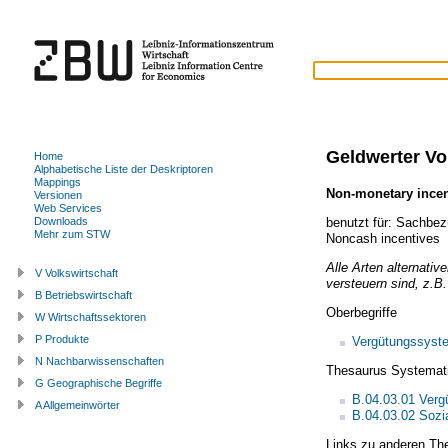
Geldwerter Vor
Home
Alphabetische Liste der Deskriptoren
Mappings
Non-monetary incen
Versionen
Web Services
benutzt für:
Sachbez
Downloads
Mehr zum STW
Noncash incentives
Alle Arten alternati
V Volkswirtschaft
versteuern sind, z.B
B Betriebswirtschaft
Oberbegriffe
W Wirtschaftssektoren
P Produkte
Vergütungssyst
N Nachbarwissenschaften
Thesaurus Systemat
G Geographische Begriffe
B.04.03.01 Verg
A Allgemeinwörter
B.04.03.02 Sozia
Links zu anderen Th