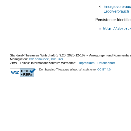
<
Energieverbrau
=
Erdölverbrauch
Persistenter Identif
http://zbw.eu
Standard-Thesaurus Wirtschaft (v
9.20
,
2025-12-16
) ▪ Anregungen und Kommentar
Mailinglisten:
stw-announce
,
stw-user
ZBW - Leibniz-Informationszentrum Wirtschaft
-
Impressum
-
Datenschutz
Der Standard-Thesaurus Wirtschaft steht unter
CC BY 4.0
.