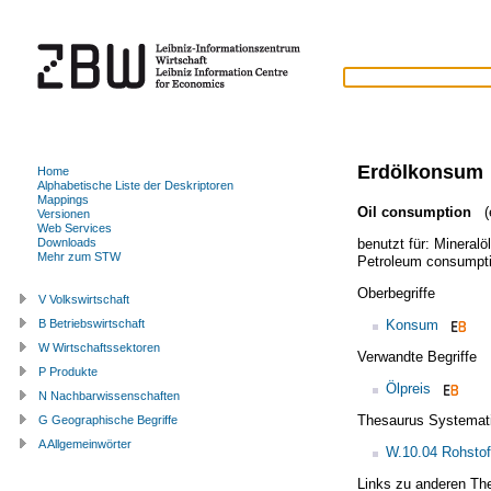
Erdölkonsum
Home
Alphabetische Liste der Deskriptoren
Mappings
Oil consumption
(e
Versionen
Web Services
benutzt für:
Mineralö
Downloads
Mehr zum STW
Petroleum consumpt
Oberbegriffe
V Volkswirtschaft
Konsum
B Betriebswirtschaft
W Wirtschaftssektoren
Verwandte Begriffe
P Produkte
Ölpreis
N Nachbarwissenschaften
Thesaurus Systemat
G Geographische Begriffe
A Allgemeinwörter
W.10.04 Rohstoff
Links zu anderen Th