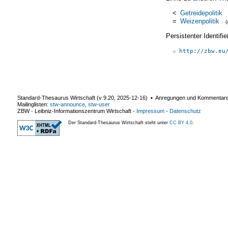
<
Getreidepolitik
=
Weizenpolitik
Persistenter Identif
http://zbw.eu
Standard-Thesaurus Wirtschaft (v
9.20
,
2025-12-16
) ▪ Anregungen und Kommentar
Mailinglisten:
stw-announce
,
stw-user
ZBW - Leibniz-Informationszentrum Wirtschaft
-
Impressum
-
Datenschutz
Der Standard-Thesaurus Wirtschaft steht unter
CC BY 4.0
.