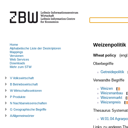
Weizenpolitik
Home
Alphabetische Liste der Deskriptoren
Mappings
Wheat policy
(engl.
Versionen
Web Services
Oberbegriffe
Downloads
Mehr zum STW
Getreidepolitik
V Volkswirtschaft
Verwandte Begriffe
B Betriebswirtschaft
Weizen
W Wirtschaftssektoren
Weizenanbau
P Produkte
Weizenmarkt
Weizenpreis
N Nachbarwissenschaften
G Geographische Begriffe
Thesaurus Systemat
A Allgemeinwörter
W.01.04 Agrarpol
Links zu anderen Th