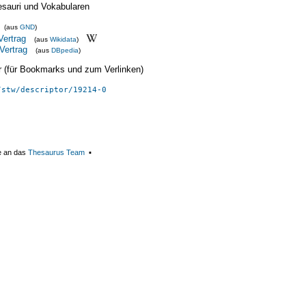
esauri und Vokabularen
(aus
GND
)
Vertrag
(aus
Wikidata
)
Vertrag
(aus
DBpedia
)
ier (für Bookmarks und zum Verlinken)
/stw/descriptor/19214-0
e an das
Thesaurus Team
▪