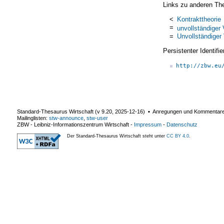
Links zu anderen Th
<
Kontrakttheorie
=
unvollständiger 
=
Unvollständiger 
Persistenter Identif
http://zbw.eu
Standard-Thesaurus Wirtschaft (v
9.20
,
2025-12-16
) ▪ Anregungen und Kommentar
Mailinglisten:
stw-announce
,
stw-user
ZBW - Leibniz-Informationszentrum Wirtschaft
-
Impressum
-
Datenschutz
Der Standard-Thesaurus Wirtschaft steht unter
CC BY 4.0
.