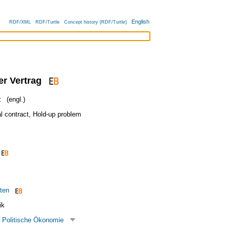
English
RDF/XML
RDF/Turtle
Concept history (RDF/Turtle)
er Vertrag
t
(engl.)
l contract
,
Hold-up problem
ten
ik
 Politische Ökonomie