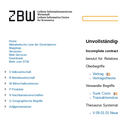
Unvollständig
Home
Alphabetische Liste der Deskriptoren
Mappings
Incomplete contrac
Versionen
Web Services
benutzt für:
Relationa
Downloads
Mehr zum STW
Oberbegriffe
V Volkswirtschaft
Vertrag
Vertragstheorie
B Betriebswirtschaft
W Wirtschaftssektoren
Verwandte Begriffe
P Produkte
Sunk Costs
N Nachbarwissenschaften
Transaktionskos
G Geographische Begriffe
Thesaurus Systemat
A Allgemeinwörter
V.09.01.01 Neue