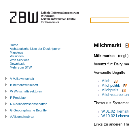
Milchmarkt
Home
Alphabetische Liste der Deskriptoren
Mappings
Milk market
(engl.)
Versionen
Web Services
benutzt für:
Dairy ma
Downloads
Mehr zum STW
Verwandte Begriffe
V Volkswirtschaft
Milch
Milchpolitik
B Betriebswirtschaft
Milchpreis
W Wirtschaftssektoren
Milchverarbeitun
P Produkte
Thesaurus Systemat
N Nachbarwissenschaften
G Geographische Begriffe
W.01.02 Tierhal
W.10.02 Lebensm
A Allgemeinwörter
Links zu anderen Th