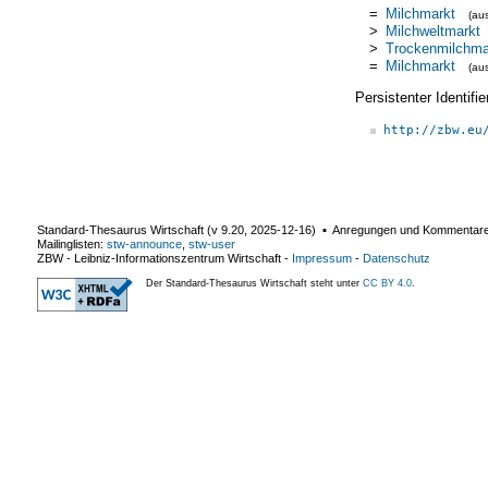
=
Milchmarkt
(au
>
Milchweltmarkt
>
Trockenmilchma
=
Milchmarkt
(au
Persistenter Identif
http://zbw.eu
Standard-Thesaurus Wirtschaft (v
9.20
,
2025-12-16
) ▪ Anregungen und Kommentar
Mailinglisten:
stw-announce
,
stw-user
ZBW - Leibniz-Informationszentrum Wirtschaft
-
Impressum
-
Datenschutz
Der Standard-Thesaurus Wirtschaft steht unter
CC BY 4.0
.