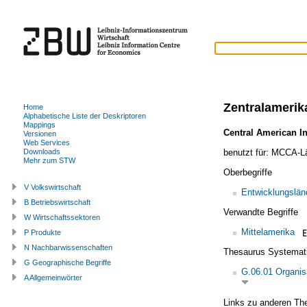
Zentralamerik
Home
Alphabetische Liste der Deskriptoren
Mappings
Central American I
Versionen
Web Services
benutzt für:
MCCA-Lä
Downloads
Mehr zum STW
Oberbegriffe
V Volkswirtschaft
Entwicklungslän
B Betriebswirtschaft
Verwandte Begriffe
W Wirtschaftssektoren
Mittelamerika
P Produkte
N Nachbarwissenschaften
Thesaurus Systemat
G Geographische Begriffe
G.06.01 Organis
A Allgemeinwörter
Links zu anderen Th