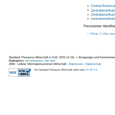
=
Central Americ
=
Zentralamerikan
=
Zentralamerikan
=
zentralamerikan
Persistenter Identif
http://zbw.eu
Standard-Thesaurus Wirtschaft (v
9.20
,
2025-12-16
) ▪ Anregungen und Kommentar
Mailinglisten:
stw-announce
,
stw-user
ZBW - Leibniz-Informationszentrum Wirtschaft
-
Impressum
-
Datenschutz
Der Standard-Thesaurus Wirtschaft steht unter
CC BY 4.0
.