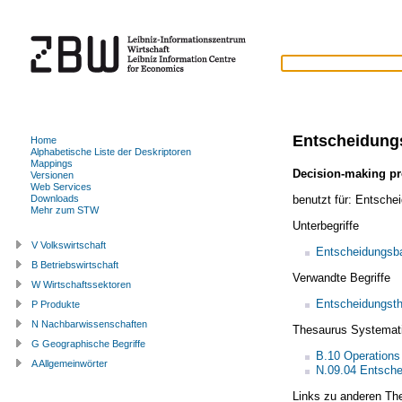
Entscheidung
Home
Alphabetische Liste der Deskriptoren
Mappings
Decision-making p
Versionen
Web Services
benutzt für:
Entschei
Downloads
Mehr zum STW
Unterbegriffe
V Volkswirtschaft
Entscheidungs
B Betriebswirtschaft
Verwandte Begriffe
W Wirtschaftssektoren
Entscheidungsth
P Produkte
N Nachbarwissenschaften
Thesaurus Systemat
G Geographische Begriffe
B.10 Operations
A Allgemeinwörter
N.09.04 Entsche
Links zu anderen Th