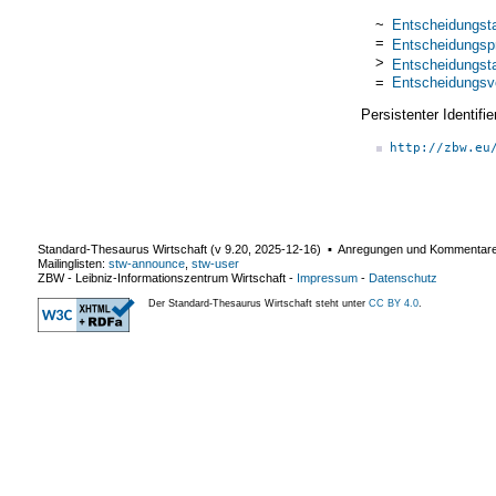
~
Entscheidungsta
=
Entscheidungsp
>
Entscheidungsta
=
Entscheidungsv
Persistenter Identif
http://zbw.eu
Standard-Thesaurus Wirtschaft (v
9.20
,
2025-12-16
) ▪ Anregungen und Kommentar
Mailinglisten:
stw-announce
,
stw-user
ZBW - Leibniz-Informationszentrum Wirtschaft
-
Impressum
-
Datenschutz
Der Standard-Thesaurus Wirtschaft steht unter
CC BY 4.0
.