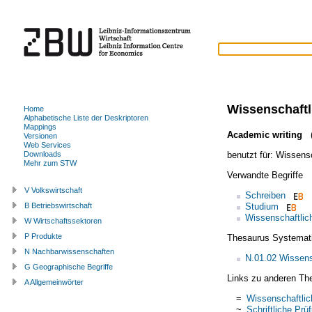
Wissenschaftl
Home
Alphabetische Liste der Deskriptoren
Mappings
Academic writing
(
Versionen
Web Services
benutzt für:
Wissensc
Downloads
Mehr zum STW
Verwandte Begriffe
V Volkswirtschaft
Schreiben
Studium
B Betriebswirtschaft
Wissenschaftlich
W Wirtschaftssektoren
P Produkte
Thesaurus Systemat
N Nachbarwissenschaften
N.01.02 Wissens
G Geographische Begriffe
Links zu anderen Th
A Allgemeinwörter
=
Wissenschaftlic
~
Schriftliche Prü