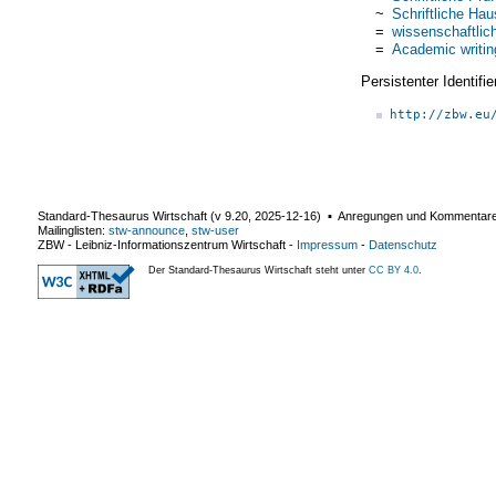
~
Schriftliche Hau
=
wissenschaftlich
=
Academic writin
Persistenter Identif
http://zbw.eu
Standard-Thesaurus Wirtschaft (v
9.20
,
2025-12-16
) ▪ Anregungen und Kommentar
Mailinglisten:
stw-announce
,
stw-user
ZBW - Leibniz-Informationszentrum Wirtschaft
-
Impressum
-
Datenschutz
Der Standard-Thesaurus Wirtschaft steht unter
CC BY 4.0
.