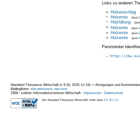
Links zu anderen Th
=
Holzeinschlag
~
Holzernte
(aus
~
Holzfällung
(au
=
Holzernte
(aus
=
Holzernte
(aus
=
Holzernte
(aus
Persistenter Identif
http://zbw.eu
Standard-Thesaurus Wirtschaft (v
9.20
,
2025-12-16
) ▪ Anregungen und Kommentar
Mailinglisten:
stw-announce
,
stw-user
ZBW - Leibniz-Informationszentrum Wirtschaft
-
Impressum
-
Datenschutz
Der Standard-Thesaurus Wirtschaft steht unter
CC BY 4.0
.