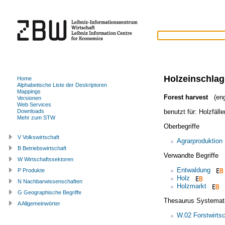
Holzeinschlag
Home
Alphabetische Liste der Deskriptoren
Mappings
Forest harvest
(eng
Versionen
Web Services
benutzt für:
Holzfälle
Downloads
Mehr zum STW
Oberbegriffe
V Volkswirtschaft
Agrarproduktion
B Betriebswirtschaft
Verwandte Begriffe
W Wirtschaftssektoren
Entwaldung
P Produkte
Holz
N Nachbarwissenschaften
Holzmarkt
G Geographische Begriffe
Thesaurus Systemat
A Allgemeinwörter
W.02 Forstwirtsc