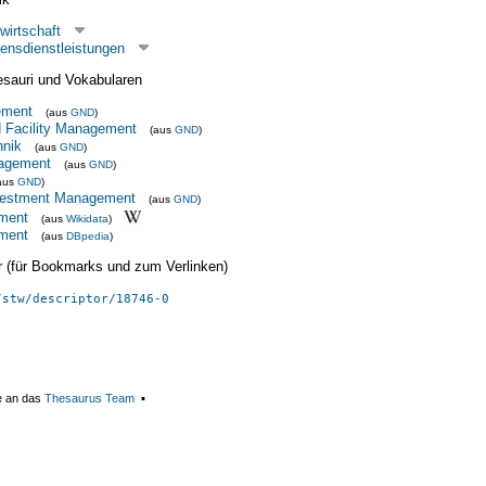
wirtschaft
nsdienstleistungen
esauri und Vokabularen
ement
(aus
GND
)
 Facility Management
(aus
GND
)
hnik
(aus
GND
)
agement
(aus
GND
)
aus
GND
)
nvestment Management
(aus
GND
)
ment
(aus
Wikidata
)
ment
(aus
DBpedia
)
ier (für Bookmarks und zum Verlinken)
/stw/descriptor/18746-0
e an das
Thesaurus Team
▪