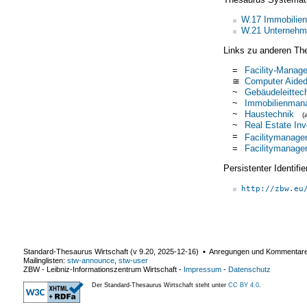
W.17 Immobilien
W.21 Unternehme
Links zu anderen Th
=
Facility-Manag
≅
Computer Aided
~
Gebäudeleittec
~
Immobilienman
~
Haustechnik
(
~
Real Estate I
=
Facilitymanage
=
Facilitymanage
Persistenter Identif
http://zbw.eu
Standard-Thesaurus Wirtschaft (v
9.20
,
2025-12-16
) ▪ Anregungen und Kommentar
Mailinglisten:
stw-announce
,
stw-user
ZBW - Leibniz-Informationszentrum Wirtschaft
-
Impressum
-
Datenschutz
Der Standard-Thesaurus Wirtschaft steht unter
CC BY 4.0
.