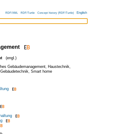
English
RDF/XML
RDF/Turtle
Concept history (RDF/Turtle)
gement
nt
(engl.)
ches Gebäudemanagement
,
Haustechnik
,
,
Gebäudetechnik
,
Smart home
ltung
haltung
ng
ik