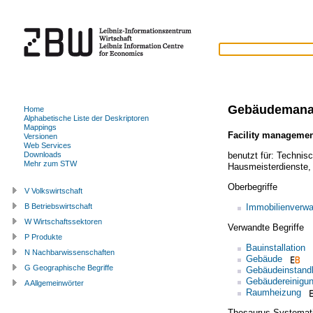
Gebäudemana
Home
Alphabetische Liste der Deskriptoren
Mappings
Facility manageme
Versionen
Web Services
benutzt für:
Technis
Downloads
Mehr zum STW
Hausmeisterdienste
Oberbegriffe
V Volkswirtschaft
Immobilienverwa
B Betriebswirtschaft
W Wirtschaftssektoren
Verwandte Begriffe
P Produkte
Bauinstallation
N Nachbarwissenschaften
Gebäude
G Geographische Begriffe
Gebäudeinstand
Gebäudereinigu
A Allgemeinwörter
Raumheizung
Thesaurus Systemat