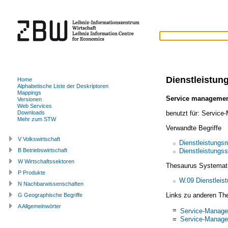
Dienstleistu
Home
Alphabetische Liste der Deskriptoren
Mappings
Service manageme
Versionen
Web Services
benutzt für:
Service
Downloads
Mehr zum STW
Verwandte Begriffe
V Volkswirtschaft
Dienstleistungs
Dienstleistungss
B Betriebswirtschaft
W Wirtschaftssektoren
Thesaurus Systemat
P Produkte
W.09 Dienstleis
N Nachbarwissenschaften
Links zu anderen Th
G Geographische Begriffe
A Allgemeinwörter
=
Service-Manag
=
Service-Manag