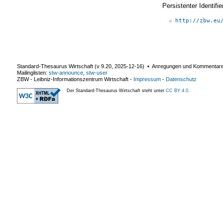
Persistenter Identif
http://zbw.eu
Standard-Thesaurus Wirtschaft (v
9.20
,
2025-12-16
) ▪ Anregungen und Kommentar
Mailinglisten:
stw-announce
,
stw-user
ZBW - Leibniz-Informationszentrum Wirtschaft
-
Impressum
-
Datenschutz
Der Standard-Thesaurus Wirtschaft steht unter
CC BY 4.0
.