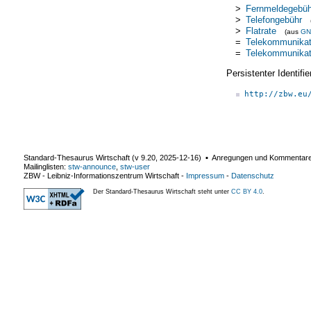
>
Fernmeldegebüh
>
Telefongebühr
>
Flatrate
(aus
GN
=
Telekommunikat
=
Telekommunikati
Persistenter Identif
http://zbw.eu
Standard-Thesaurus Wirtschaft (v
9.20
,
2025-12-16
) ▪ Anregungen und Kommentar
Mailinglisten:
stw-announce
,
stw-user
ZBW - Leibniz-Informationszentrum Wirtschaft
-
Impressum
-
Datenschutz
Der Standard-Thesaurus Wirtschaft steht unter
CC BY 4.0
.