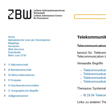
Telekommunik
Home
Alphabetische Liste der Deskriptoren
Mappings
Telecommunication
Versionen
Web Services
benutzt für:
Telekomm
Downloads
Mehr zum STW
Telecommunication ta
Verwandte Begriffe
V Volkswirtschaft
Telekommunikat
B Betriebswirtschaft
Telekommunikat
W Wirtschaftssektoren
Telekommunikati
P Produkte
Telekommunikat
N Nachbarwissenschaften
Thesaurus Systemat
G Geographische Begriffe
W.19.04 Teleko
A Allgemeinwörter
Links zu anderen Th