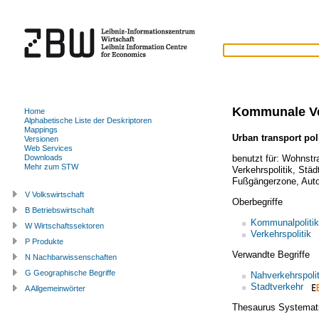
Kommunale Ve
Home
Alphabetische Liste der Deskriptoren
Mappings
Urban transport pol
Versionen
Web Services
benutzt für:
Wohnstr
Downloads
Mehr zum STW
Verkehrspolitik
,
Städ
Fußgängerzone
,
Auto
V Volkswirtschaft
Oberbegriffe
B Betriebswirtschaft
Kommunalpolitik
W Wirtschaftssektoren
Verkehrspolitik
P Produkte
Verwandte Begriffe
N Nachbarwissenschaften
G Geographische Begriffe
Nahverkehrspolit
Stadtverkehr
A Allgemeinwörter
Thesaurus Systemat