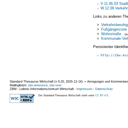
V.11.06.03 Stad
W.12.09 Verkehrs
Links zu anderen Th
>
Verkehrsberuhi
>
Fußgängerzone
>
Wohnstraße
(a
=
Kommunale Verk
Persistenter Identif
http://zbw.eu
Standard-Thesaurus Wirtschaft (v
9.20
,
2025-12-16
) ▪ Anregungen und Kommentar
Mailinglisten:
stw-announce
,
stw-user
ZBW - Leibniz-Informationszentrum Wirtschaft
-
Impressum
-
Datenschutz
Der Standard-Thesaurus Wirtschaft steht unter
CC BY 4.0
.