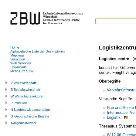
Logistikzentr
Home
Alphabetische Liste der Deskriptoren
Mappings
Logistics centre
(en
Versionen
Web Services
benutzt für:
Güterver
Downloads
Mehr zum STW
center
,
Freight villag
Oberbegriffe
V Volkswirtschaft
Verkehrsinfrastr
B Betriebswirtschaft
W Wirtschaftssektoren
Verwandte Begriffe
P Produkte
Hub-and-Spoke-
N Nachbarwissenschaften
Intermodaler Ver
G Geographische Begriffe
Logistik
A Allgemeinwörter
Thesaurus Systemat
W.12.06 Güterve