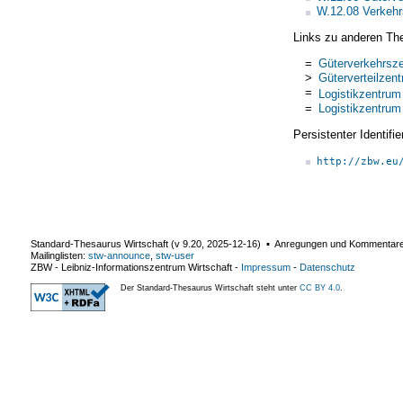
W.12.08 Verkehrs
Links zu anderen Th
=
Güterverkehrsz
>
Güterverteilzent
=
Logistikzentrum
=
Logistikzentrum
Persistenter Identif
http://zbw.eu
Standard-Thesaurus Wirtschaft (v
9.20
,
2025-12-16
) ▪ Anregungen und Kommentar
Mailinglisten:
stw-announce
,
stw-user
ZBW - Leibniz-Informationszentrum Wirtschaft
-
Impressum
-
Datenschutz
Der Standard-Thesaurus Wirtschaft steht unter
CC BY 4.0
.