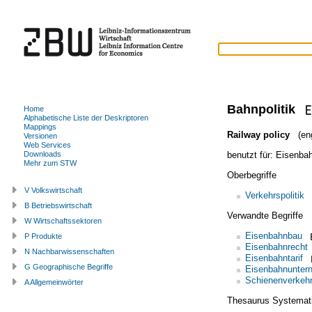
Bahnpolitik
Home
Alphabetische Liste der Deskriptoren
Mappings
Railway policy
(eng
Versionen
Web Services
benutzt für:
Eisenbah
Downloads
Mehr zum STW
Oberbegriffe
V Volkswirtschaft
Verkehrspolitik
B Betriebswirtschaft
Verwandte Begriffe
W Wirtschaftssektoren
Eisenbahnbau
P Produkte
Eisenbahnrecht
N Nachbarwissenschaften
Eisenbahntarif
G Geographische Begriffe
Eisenbahnunter
Schienenverkeh
A Allgemeinwörter
Thesaurus Systemat