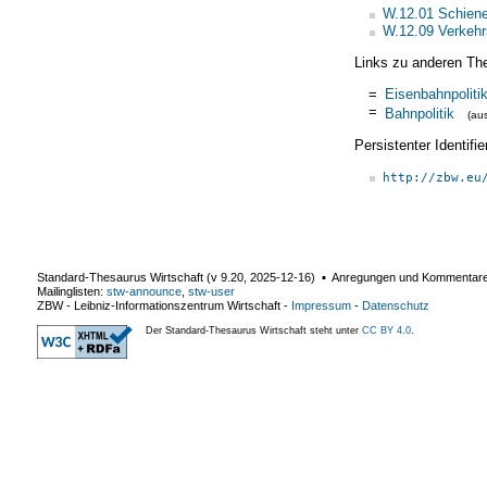
W.12.01 Schien
W.12.09 Verkehrs
Links zu anderen Th
=
Eisenbahnpoliti
=
Bahnpolitik
(au
Persistenter Identif
http://zbw.eu
Standard-Thesaurus Wirtschaft (v
9.20
,
2025-12-16
) ▪ Anregungen und Kommentar
Mailinglisten:
stw-announce
,
stw-user
ZBW - Leibniz-Informationszentrum Wirtschaft
-
Impressum
-
Datenschutz
Der Standard-Thesaurus Wirtschaft steht unter
CC BY 4.0
.