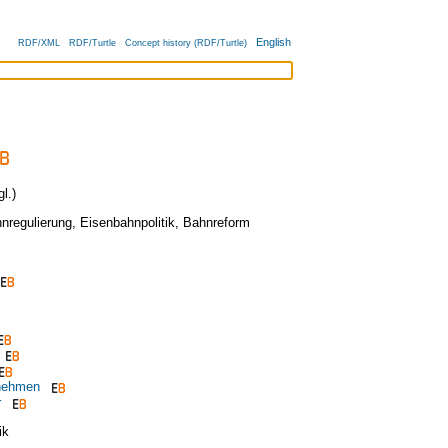
English
RDF/XML
RDF/Turtle
Concept history (RDF/Turtle)
l.)
nregulierung
,
Eisenbahnpolitik
,
Bahnreform
nehmen
r
ik