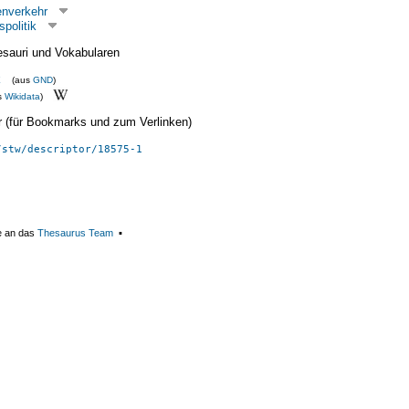
enverkehr
politik
esauri und Vokabularen
k
(aus
GND
)
s
Wikidata
)
ier (für Bookmarks und zum Verlinken)
/stw/descriptor/18575-1
e an das
Thesaurus Team
▪