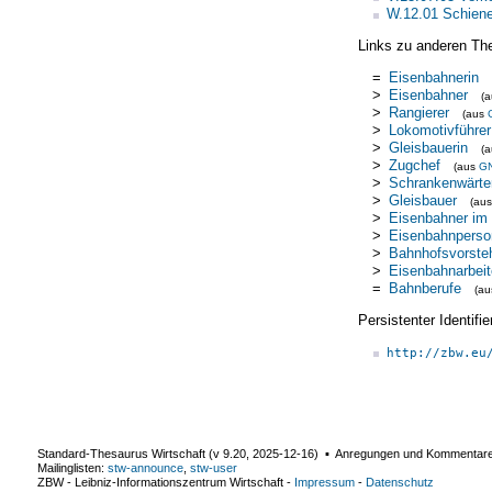
W.12.01 Schien
Links zu anderen Th
=
Eisenbahnerin
>
Eisenbahner
(
>
Rangierer
(aus
>
Lokomotivführer
>
Gleisbauerin
(
>
Zugchef
(aus
G
>
Schrankenwärte
>
Gleisbauer
(au
>
Eisenbahner im 
>
Eisenbahnperso
>
Bahnhofsvorste
>
Eisenbahnarbeit
=
Bahnberufe
(a
Persistenter Identif
http://zbw.eu
Standard-Thesaurus Wirtschaft (v
9.20
,
2025-12-16
) ▪ Anregungen und Kommentar
Mailinglisten:
stw-announce
,
stw-user
ZBW - Leibniz-Informationszentrum Wirtschaft
-
Impressum
-
Datenschutz