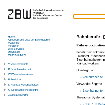
Bahnberufe
Home
Alphabetische Liste der Deskriptoren
Mappings
Railway occupation
Versionen
Web Services
benutzt für:
Lokomoti
Downloads
Mehr zum STW
Lokführer
,
Eisenbahn
Eisenbahnarbeiterin
Railroad workers
V Volkswirtschaft
B Betriebswirtschaft
Oberbegriffe
W Wirtschaftssektoren
Verkehrsberufe
P Produkte
Verwandte Begriffe
N Nachbarwissenschaften
G Geographische Begriffe
Eisenbahnunter
A Allgemeinwörter
Thesaurus Systemat
V.13.07.03 Verk