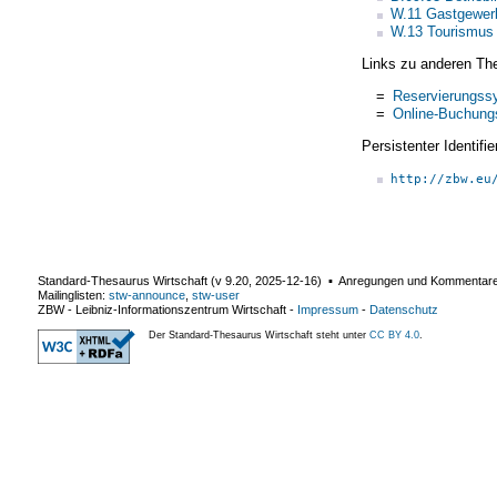
W.11 Gastgewer
W.13 Tourismus
Links zu anderen Th
=
Reservierungss
=
Online-Buchun
Persistenter Identif
http://zbw.eu
Standard-Thesaurus Wirtschaft (v
9.20
,
2025-12-16
) ▪ Anregungen und Kommentar
Mailinglisten:
stw-announce
,
stw-user
ZBW - Leibniz-Informationszentrum Wirtschaft
-
Impressum
-
Datenschutz
Der Standard-Thesaurus Wirtschaft steht unter
CC BY 4.0
.