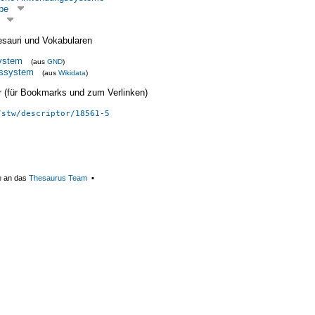
be
esauri und Vokabularen
ystem
(aus
GND
)
gssystem
(aus
Wikidata
)
ier (für Bookmarks und zum Verlinken)
/stw/descriptor/18561-5
e an das
Thesaurus Team
▪