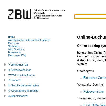
Online-Buchu
Home
Alphabetische Liste der Deskriptoren
Mappings
Online booking sy
Versionen
Web Services
benutzt für:
Online-R
Downloads
Mehr zum STW
Computerreservieru
distribution system
,
system
V Volkswirtschaft
B Betriebswirtschaft
Oberbegriffe
W Wirtschaftssektoren
Electronic Com
P Produkte
Verwandte Begriffe
N Nachbarwissenschaften
G Geographische Begriffe
Reisevermittler
A Allgemeinwörter
Thesaurus Systemat
B.09.03 Betrie