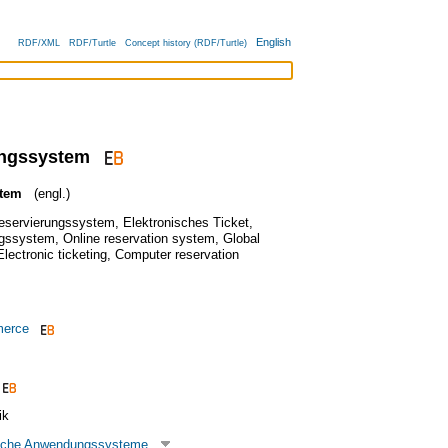
English
RDF/XML
RDF/Turtle
Concept history (RDF/Turtle)
ngssystem
stem
(engl.)
eservierungssystem
,
Elektronisches Ticket
,
ngssystem
,
Online reservation system
,
Global
Electronic ticketing
,
Computer reservation
merce
ik
bliche Anwendungssysteme